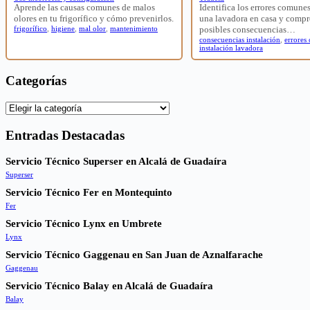
Aprende las causas comunes de malos
Identifica los errores comunes
olores en tu frigorífico y cómo prevenirlos.
una lavadora en casa y compr
frigorífico
,
higiene
,
mal olor
,
mantenimiento
posibles consecuencias…
consecuencias instalación
,
errores
instalación lavadora
Categorías
Categorías
Entradas Destacadas
Servicio Técnico Superser en Alcalá de Guadaíra
Superser
Servicio Técnico Fer en Montequinto
Fer
Servicio Técnico Lynx en Umbrete
Lynx
Servicio Técnico Gaggenau en San Juan de Aznalfarache
Gaggenau
Servicio Técnico Balay en Alcalá de Guadaíra
Balay