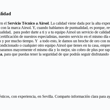
alidad
en el
Servicio Técnico a Airsol
. La calidad viene dada por la alta expe
 con la marca Airsol. Y, cuando hablamos de puntualidad, es porque, res
alidad, para poder darte a ti y a tu equipo Airsol un servicio de calid
certificación de nuestros especialistas, nuestro servicio en el mismo día
o y por mucho tiempo. Y a todo esto, le damos un broche de oro con nue
acondicionado o cualquier otro equipo Airsol que tienes en tu casa, empr
eparamos mayormente el mismo día y lo mejor, sin cobro de plus por ra
ja
, para que puedas tener la seguridad de que podrás seguir disfrutando 
icos, con experiencia, en Sevilla. Comparto información clara para ayud