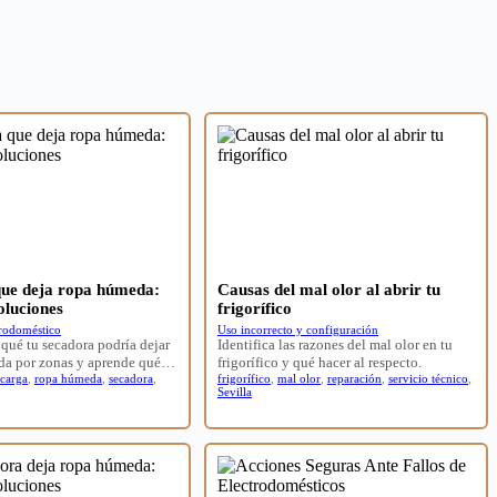
ue deja ropa húmeda:
Causas del mal olor al abrir tu
oluciones
frigorífico
trodoméstico
Uso incorrecto y configuración
qué tu secadora podría dejar
Identifica las razones del mal olor en tu
da por zonas y aprende qué…
frigorífico y qué hacer al respecto.
 carga
,
ropa húmeda
,
secadora
,
frigorífico
,
mal olor
,
reparación
,
servicio técnico
,
Sevilla