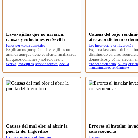
Lavavajillas que no arranca:
Causas del bajo rendimi
causas y soluciones en Sevilla
aire acondicionado domé
Fallos por electrodoméstico
Uso incorrecto y configuración
Explicamos por qué un lavavajillas no
Explora las causas del rendi
arranca aunque tiene corriente, analizando
disminuido en aires acondic
bloqueos comunes y soluciones…
domésticos y cómo afectan al
averías
,
lavavajillas
,
servicio técnico
,
Sevilla
aire acondicionado
,
causas
,
eficien
mantenimiento
,
rendimiento
Causas del mal olor al abrir la
Errores al instalar lava
puerta del frigorífico
consecuencias
Uso incorrecto y configuración
Tradesa