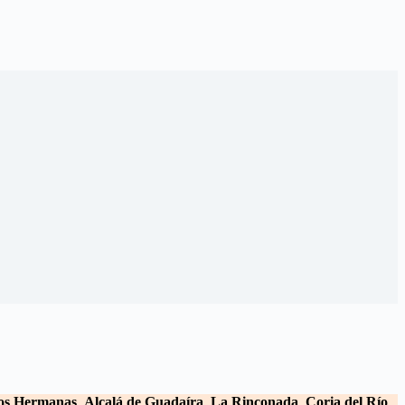
os Hermanas
,
Alcalá de Guadaíra
,
La Rinconada
,
Coria del Río