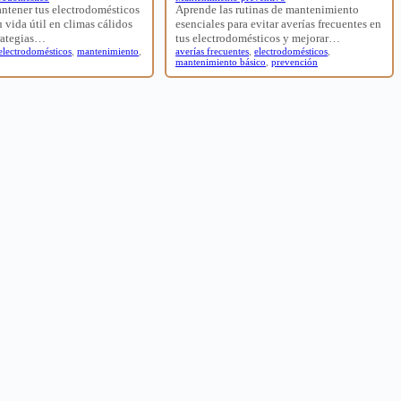
ntener tus electrodomésticos
Aprende las rutinas de mantenimiento
 vida útil en climas cálidos
esenciales para evitar averías frecuentes en
rategias…
tus electrodomésticos y mejorar…
electrodomésticos
,
mantenimiento
,
averías frecuentes
,
electrodomésticos
,
mantenimiento básico
,
prevención