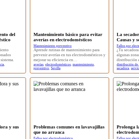
ento del
Mantenimiento básico para evitar
La secado
stico
averías en electrodomésticos
Causas y s
Mantenimiento preventivo
Fallos por elec
miento
Aprende rutinas de mantenimiento para
¿Tu secadora
ionados
prevenir averías en tus electrodomésticos y
algunas zona
 sistema.
mejorar su eficiencia en…
distribución
cia
,
averías
,
electrodomésticos
,
mantenimiento
,
distribución de
preventivo
,
Sevilla
secadora
,
servi
dora y sus
Problemas comunes en lavavajillas
Prolonga la
que no arranca
electrodom
Fallos por electrodoméstico
Fallos por elec