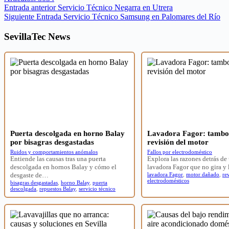
Entrada
anterior
Servicio Técnico Negarra en Utrera
Siguiente
Entrada
Servicio Técnico Samsung en Palomares del Río
SevillaTec News
Puerta descolgada en horno Balay
Lavadora Fagor: tambor
por bisagras desgastadas
revisión del motor
Ruidos y comportamientos anómalos
Fallos por electrodoméstico
Entiende las causas tras una puerta
Explora las razones detrás de
descolgada en hornos Balay y cómo el
lavadora Fagor que no gira y
desgaste de…
lavadora Fagor
,
motor dañado
,
re
electrodomésticos
bisagras desgastadas
,
horno Balay
,
puerta
descolgada
,
repuestos Balay
,
servicio técnico