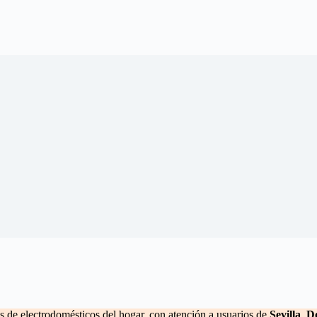
as de electrodomésticos del hogar, con atención a usuarios de
Sevilla
,
D