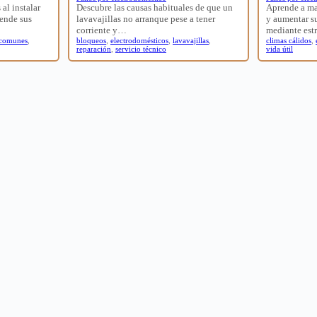
 al instalar
Descubre las causas habituales de que un
Aprende a ma
ende sus
lavavajillas no arranque pese a tener
y aumentar su
corriente y…
mediante est
 comunes
,
bloqueos
,
electrodomésticos
,
lavavajillas
,
climas cálidos
,
reparación
,
servicio técnico
vida útil