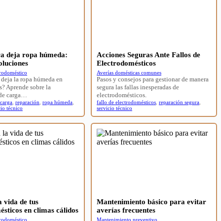
ra deja ropa húmeda:
Acciones Seguras Ante Fallos de
oluciones
Electrodomésticos
trodoméstico
Averías domésticas comunes
 deja la ropa húmeda en
Pasos y consejos para gestionar de manera
s? Aprende sobre la
segura las fallas inesperadas de
 de carga…
electrodomésticos.
 carga
,
reparación
,
ropa húmeda
,
fallo de electrodomésticos
,
reparación segura
,
cio técnico
servicio técnico
 vida de tus
Mantenimiento básico para evitar
ésticos en climas cálidos
averías frecuentes
trodoméstico
Mantenimiento preventivo