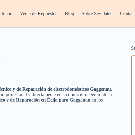
Inicio
Venta de Repuestos
Blog
Sobre Sevillatec
Contact
S
u
cnico y de Reparación de electrodomésticos Gaggenau
.
io profesional y directamente en su domicilio. Dentro de la
ico y de Reparación en Écija para Gaggenau
en los