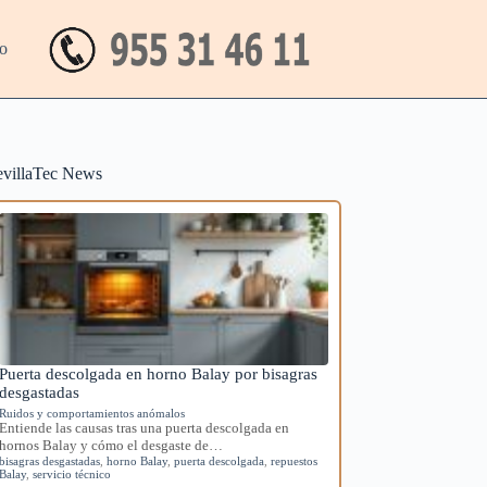
o
evillaTec News
Puerta descolgada en horno Balay por bisagras
desgastadas
Ruidos y comportamientos anómalos
Entiende las causas tras una puerta descolgada en
hornos Balay y cómo el desgaste de…
bisagras desgastadas
,
horno Balay
,
puerta descolgada
,
repuestos
Balay
,
servicio técnico