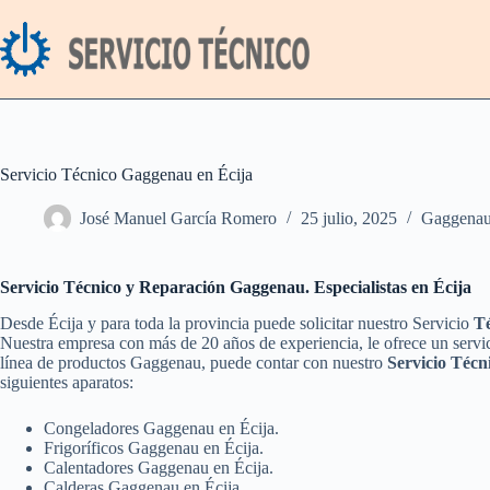
Saltar
al
contenido
Servicio Técnico Gaggenau en Écija
José Manuel García Romero
25 julio, 2025
Gaggena
Servicio Técnico y Reparación Gaggenau. Especialistas en Écija
Desde Écija y para toda la provincia puede solicitar nuestro Servicio
Té
Nuestra empresa con más de 20 años de experiencia, le ofrece un servic
línea de productos Gaggenau, puede contar con nuestro
Servicio Técn
siguientes aparatos:
Congeladores Gaggenau en Écija.
Frigoríficos Gaggenau en Écija.
Calentadores Gaggenau en Écija.
Calderas Gaggenau en Écija.