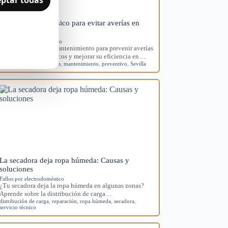
Mantenimiento básico para evitar averías en
electrodomésticos
Mantenimiento preventivo
Aprende rutinas de mantenimiento para prevenir averías
en tus electrodomésticos y mejorar su eficiencia en…
averías
,
electrodomésticos
,
mantenimiento
,
preventivo
,
Sevilla
La secadora deja ropa húmeda: Causas y
soluciones
Fallos por electrodoméstico
¿Tu secadora deja la ropa húmeda en algunas zonas?
Aprende sobre la distribución de carga…
distribución de carga
,
reparación
,
ropa húmeda
,
secadora
,
servicio técnico