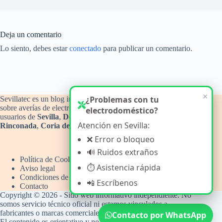
Deja un comentario
Lo siento, debes estar
conectado
para publicar un comentario.
×
¿Problemas con tu
Sevillatec es un blog informativo y de orientación técnica
sobre averías de electrodomésticos del hogar, con atención a
electrodoméstico?
usuarios de
Sevilla
,
Dos Hermanas
,
Alcalá de Guadaíra
,
La
Atención en Sevilla:
Rinconada
,
Coria del Río
y
Camas
.
❌ Error o bloqueo
🔊 Ruidos extraños
Política de Cookies
⏱️ Asistencia rápida
Aviso legal
Condiciones de uso
📲 Escríbenos
Contacto
Copyright © 2026 - Sitio web informativo independiente. No
somos servicio técnico oficial ni estamos vinculados a
fabricantes o marcas comerciales.
Contacto por WhatsApp
El contenido es orientativo y no sustituye la intervención de