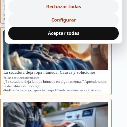
electrodomésticos
Rechazar todas
Mantenimiento preventivo
Aprende rutinas de mantenimiento para prevenir averías en tus
electrodomésticos y mejorar su eficiencia en…
Configurar
averías
,
electrodomésticos
,
mantenimiento
,
preventivo
,
Sevilla
Aceptar todas
La secadora deja ropa húmeda: Causas y soluciones
Fallos por electrodoméstico
¿Tu secadora deja la ropa húmeda en algunas zonas? Aprende sobre
la distribución de carga…
distribución de carga
,
reparación
,
ropa húmeda
,
secadora
,
servicio técnico