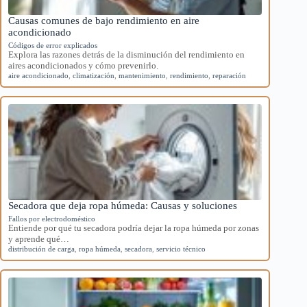
Causas comunes de bajo rendimiento en aire
acondicionado
Códigos de error explicados
Explora las razones detrás de la disminución del rendimiento en
aires acondicionados y cómo prevenirlo.
aire acondicionado
,
climatización
,
mantenimiento
,
rendimiento
,
reparación
Secadora que deja ropa húmeda: Causas y soluciones
Fallos por electrodoméstico
Entiende por qué tu secadora podría dejar la ropa húmeda por zonas
y aprende qué…
distribución de carga
,
ropa húmeda
,
secadora
,
servicio técnico