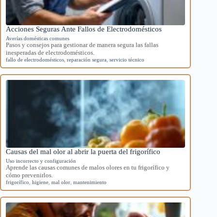
Acciones Seguras Ante Fallos de Electrodomésticos
Averías domésticas comunes
Pasos y consejos para gestionar de manera segura las fallas
inesperadas de electrodomésticos.
fallo de electrodomésticos
,
reparación segura
,
servicio técnico
Causas del mal olor al abrir la puerta del frigorífico
Uso incorrecto y configuración
Aprende las causas comunes de malos olores en tu frigorífico y
cómo prevenirlos.
frigorífico
,
higiene
,
mal olor
,
mantenimiento