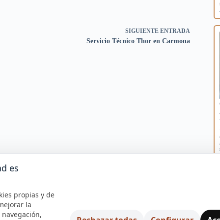
SIGUIENTE
ENTRADA
Servicio Técnico Thor en Carmona
ad es
kies propias y de
mejorar la
e navegación,
Rechazar todas
Configurar
Ace