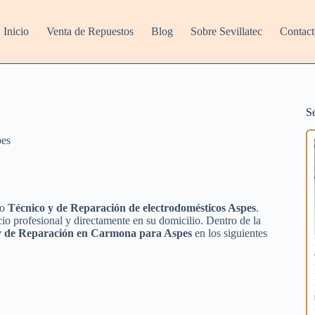
Inicio
Venta de Repuestos
Blog
Sobre Sevillatec
Contact
S
es
io
Técnico y de Reparación de electrodomésticos Aspes
.
io profesional y directamente en su domicilio. Dentro de la
 y de Reparación en Carmona para Aspes
en los siguientes