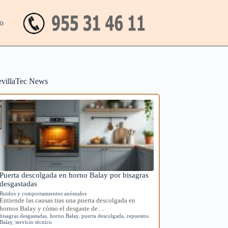
o
evillaTec News
Puerta descolgada en horno Balay por bisagras
desgastadas
Ruidos y comportamientos anómalos
Entiende las causas tras una puerta descolgada en
hornos Balay y cómo el desgaste de…
bisagras desgastadas
,
horno Balay
,
puerta descolgada
,
repuestos
Balay
,
servicio técnico