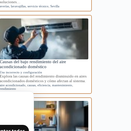
soluciones…
averías
,
lavavajillas
,
servicio técnico
,
Sevilla
Causas del bajo rendimiento del aire
acondicionado doméstico
Uso incorrecto y configuración
Explora las causas del rendimiento disminuido en aires
acondicionados domésticos y cómo afectan al sistema.
aire acondicionado
,
causas
,
eficiencia
,
mantenimiento
,
rendimiento
ptar todas