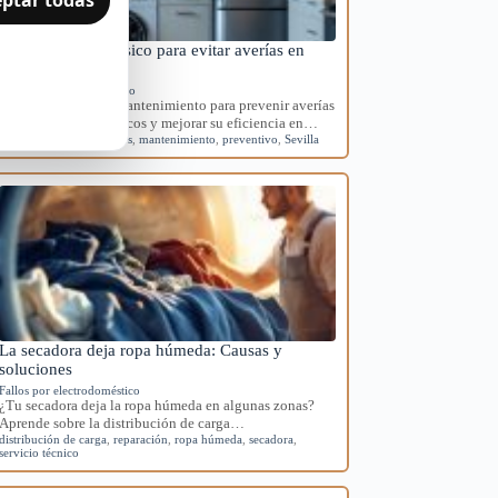
Mantenimiento básico para evitar averías en
electrodomésticos
Mantenimiento preventivo
Aprende rutinas de mantenimiento para prevenir averías
en tus electrodomésticos y mejorar su eficiencia en…
averías
,
electrodomésticos
,
mantenimiento
,
preventivo
,
Sevilla
La secadora deja ropa húmeda: Causas y
soluciones
Fallos por electrodoméstico
¿Tu secadora deja la ropa húmeda en algunas zonas?
Aprende sobre la distribución de carga…
distribución de carga
,
reparación
,
ropa húmeda
,
secadora
,
servicio técnico