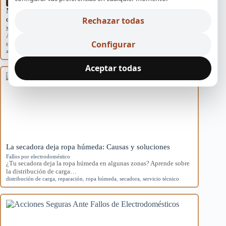
Mantenimiento básico para evitar averías en
Rechazar todas
electrodomésticos
Mantenimiento preventivo
Aprende rutinas de mantenimiento para prevenir averías en tus
Configurar
electrodomésticos y mejorar su eficiencia en…
averías
,
electrodomésticos
,
mantenimiento
,
preventivo
,
Sevilla
Aceptar todas
La secadora deja ropa húmeda: Causas y soluciones
Fallos por electrodoméstico
¿Tu secadora deja la ropa húmeda en algunas zonas? Aprende sobre
la distribución de carga…
distribución de carga
,
reparación
,
ropa húmeda
,
secadora
,
servicio técnico