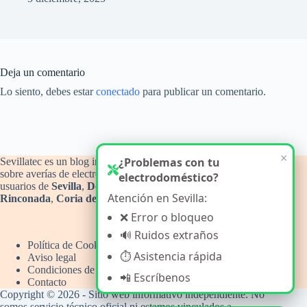
Deja un comentario
Lo siento, debes estar
conectado
para publicar un comentario.
×
¿Problemas con tu
Sevillatec es un blog informativo y de orientación técnica
sobre averías de electrodomésticos del hogar, con atención a
electrodoméstico?
usuarios de
Sevilla
,
Dos Hermanas
,
Alcalá de Guadaíra
,
La
Atención en Sevilla:
Rinconada
,
Coria del Río
y
Camas
.
❌ Error o bloqueo
🔊 Ruidos extraños
Política de Cookies
⏱️ Asistencia rápida
Aviso legal
Condiciones de uso
📲 Escríbenos
Contacto
Copyright © 2026 - Sitio web informativo independiente. No
somos servicio técnico oficial ni estamos vinculados a