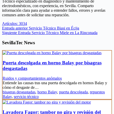
Técnico especializado en diagnóstico y mantenimiento de
electrodomésticos, con experiencia, en Sevilla. Comparto
información clara para ayudar a entender fallos, errores y averías
comunes antes de solicitar una reparación.
Artículos: 3034
Entrada
anterior
Servicio Técnico Biasi en Écija
Siguiente
Entrada
Servicio Técnico Miele en La Rinconada
SevillaTec News
Puerta descolgada en horno Balay por bisagras
desgastadas
Ruidos y comportamientos anómalos
Entiende las causas tras una puerta descolgada en hornos Balay y
cómo el desgaste de…
bisagras desgastadas
,
horno Balay
,
puerta descolgada
,
repuestos
Balay
,
servicio técnico
Lavadora Fagor: tambor no gira y revisión del