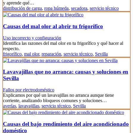
y aprende qué…
distribución de carga
,
ropa húmeda
,
secadora
,
servicio técnico
Causas del mal olor al abrir tu frigorífico
Uso incorrecto y configuración
Identifica las razones del mal olor en tu frigorífico y qué hacer al
respecto.
frigorífico
,
mal olor
,
reparación
,
servicio técnico
,
Sevilla
Lavavajillas que no arranca: causas y soluciones en
Sevilla
Fallos por electrodoméstico
Explicamos por qué un lavavajillas no arranca aunque tiene
corriente, analizando bloqueos comunes y soluciones…
averías
,
lavavajillas
,
servicio técnico
,
Sevilla
Causas del bajo rendimiento del aire acondicionado
doméstico