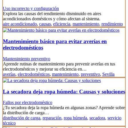
Uso incorrecto y configuración
Explora las causas del rendimiento disminuido en aires
acondicionados domésticos y cómo afectan al sistema.
aire acondicionado
,
causas
,
eficiencia
,
mantenimiento
,
rendimiento
Mantenimiento básico para evitar averías en
electrodomésticos
Mantenimiento preventivo
Aprende rutinas de mantenimiento para prevenir averías en tus
electrodomésticos y mejorar su eficiencia en…
averías
,
electrodomésticos
,
mantenimiento
,
preventivo
,
Sevilla
La secadora deja ropa húmeda: Causas y soluciones
Fallos por electrodoméstico
¿Tu secadora deja la ropa húmeda en algunas zonas? Aprende sobre
la distribución de carga…
distribución de carga
,
reparación
,
ropa húmeda
,
secadora
,
servicio
técnico