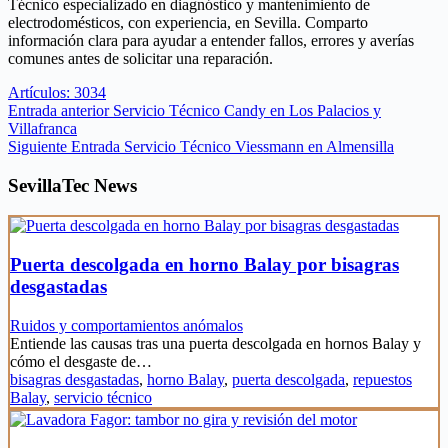
Técnico especializado en diagnóstico y mantenimiento de
electrodomésticos, con experiencia, en Sevilla. Comparto
información clara para ayudar a entender fallos, errores y averías
comunes antes de solicitar una reparación.
Artículos: 3034
Entrada
anterior
Servicio Técnico Candy en Los Palacios y
Villafranca
Siguiente
Entrada
Servicio Técnico Viessmann en Almensilla
SevillaTec News
Puerta descolgada en horno Balay por bisagras
desgastadas
Ruidos y comportamientos anómalos
Entiende las causas tras una puerta descolgada en hornos Balay y
cómo el desgaste de…
bisagras desgastadas
,
horno Balay
,
puerta descolgada
,
repuestos
Balay
,
servicio técnico