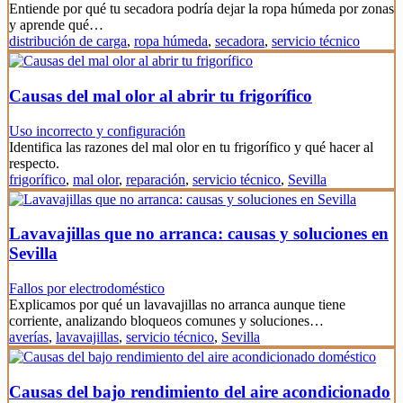
Entiende por qué tu secadora podría dejar la ropa húmeda por zonas
y aprende qué…
distribución de carga
,
ropa húmeda
,
secadora
,
servicio técnico
Causas del mal olor al abrir tu frigorífico
Uso incorrecto y configuración
Identifica las razones del mal olor en tu frigorífico y qué hacer al
respecto.
frigorífico
,
mal olor
,
reparación
,
servicio técnico
,
Sevilla
Lavavajillas que no arranca: causas y soluciones en
Sevilla
Fallos por electrodoméstico
Explicamos por qué un lavavajillas no arranca aunque tiene
corriente, analizando bloqueos comunes y soluciones…
averías
,
lavavajillas
,
servicio técnico
,
Sevilla
Causas del bajo rendimiento del aire acondicionado