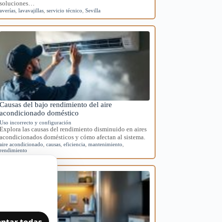
soluciones…
averías
,
lavavajillas
,
servicio técnico
,
Sevilla
Causas del bajo rendimiento del aire
acondicionado doméstico
Uso incorrecto y configuración
Explora las causas del rendimiento disminuido en aires
acondicionados domésticos y cómo afectan al sistema.
aire acondicionado
,
causas
,
eficiencia
,
mantenimiento
,
rendimiento
ptar todas