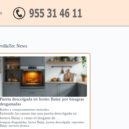
o
evillaTec News
Puerta descolgada en horno Balay por bisagras
desgastadas
Ruidos y comportamientos anómalos
Entiende las causas tras una puerta descolgada en
hornos Balay y cómo el desgaste de…
bisagras desgastadas
,
horno Balay
,
puerta descolgada
,
repuestos
Balay
,
servicio técnico