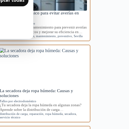
Mantenimiento básico para evitar averías en
electrodomésticos
Mantenimiento preventivo
Aprende rutinas de mantenimiento para prevenir averías
en tus electrodomésticos y mejorar su eficiencia en…
averías
,
electrodomésticos
,
mantenimiento
,
preventivo
,
Sevilla
La secadora deja ropa húmeda: Causas y
soluciones
Fallos por electrodoméstico
¿Tu secadora deja la ropa húmeda en algunas zonas?
Aprende sobre la distribución de carga…
distribución de carga
,
reparación
,
ropa húmeda
,
secadora
,
servicio técnico