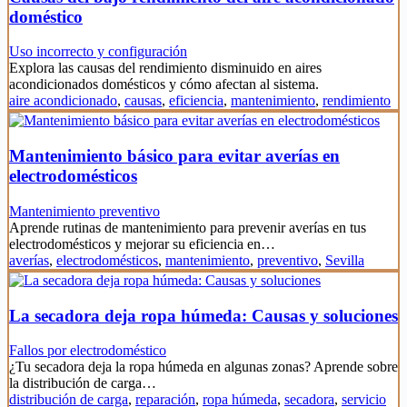
doméstico
Uso incorrecto y configuración
Explora las causas del rendimiento disminuido en aires
acondicionados domésticos y cómo afectan al sistema.
aire acondicionado
,
causas
,
eficiencia
,
mantenimiento
,
rendimiento
Mantenimiento básico para evitar averías en
electrodomésticos
Mantenimiento preventivo
Aprende rutinas de mantenimiento para prevenir averías en tus
electrodomésticos y mejorar su eficiencia en…
averías
,
electrodomésticos
,
mantenimiento
,
preventivo
,
Sevilla
La secadora deja ropa húmeda: Causas y soluciones
Fallos por electrodoméstico
¿Tu secadora deja la ropa húmeda en algunas zonas? Aprende sobre
la distribución de carga…
distribución de carga
,
reparación
,
ropa húmeda
,
secadora
,
servicio