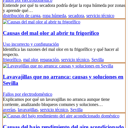
Fallos por electrodoméstico
Entiende por qué tu secadora podría dejar la ropa húmeda por zonas
y aprende qué…
distribución de carga
,
ropa húmeda
,
secadora
,
servicio técnico
Causas del mal olor al abrir tu frigorífico
Uso incorrecto y configuración
Identifica las razones del mal olor en tu frigorífico y qué hacer al
respecto.
frigorífico
,
mal olor
,
reparación
,
servicio técnico
,
Sevilla
Lavavajillas que no arranca: causas y soluciones en
Sevilla
Fallos por electrodoméstico
Explicamos por qué un lavavajillas no arranca aunque tiene
corriente, analizando bloqueos comunes y soluciones…
averías
,
lavavajillas
,
servicio técnico
,
Sevilla
Causas del bajo rendimiento del aire acondicionado