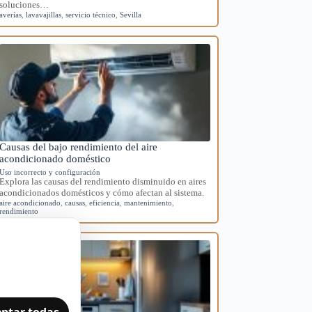
soluciones…
averías
,
lavavajillas
,
servicio técnico
,
Sevilla
Causas del bajo rendimiento del aire
acondicionado doméstico
Uso incorrecto y configuración
Explora las causas del rendimiento disminuido en aires
acondicionados domésticos y cómo afectan al sistema.
aire acondicionado
,
causas
,
eficiencia
,
mantenimiento
,
rendimiento
ptar todas