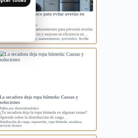
Mantenimiento básico para evitar averías en
electrodomésticos
Mantenimiento preventivo
Aprende rutinas de mantenimiento para prevenir averías
en tus electrodomésticos y mejorar su eficiencia en…
averías
,
electrodomésticos
,
mantenimiento
,
preventivo
,
Sevilla
La secadora deja ropa húmeda: Causas y
soluciones
Fallos por electrodoméstico
¿Tu secadora deja la ropa húmeda en algunas zonas?
Aprende sobre la distribución de carga…
distribución de carga
,
reparación
,
ropa húmeda
,
secadora
,
servicio técnico