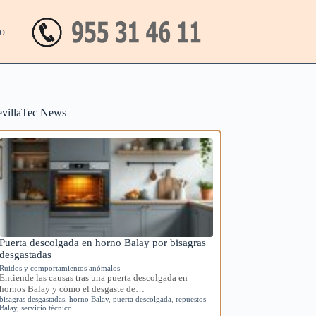
o
evillaTec News
Puerta descolgada en horno Balay por bisagras
desgastadas
Ruidos y comportamientos anómalos
Entiende las causas tras una puerta descolgada en
hornos Balay y cómo el desgaste de…
bisagras desgastadas
,
horno Balay
,
puerta descolgada
,
repuestos
Balay
,
servicio técnico