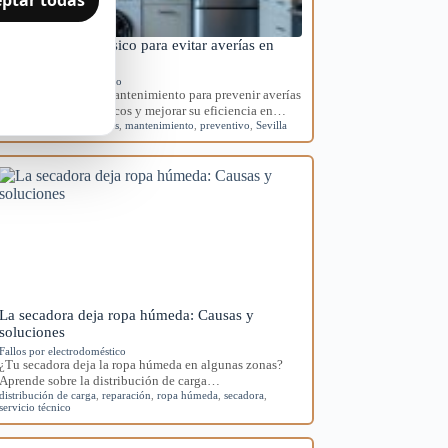
Mantenimiento básico para evitar averías en
electrodomésticos
Mantenimiento preventivo
Aprende rutinas de mantenimiento para prevenir averías
en tus electrodomésticos y mejorar su eficiencia en…
averías
,
electrodomésticos
,
mantenimiento
,
preventivo
,
Sevilla
La secadora deja ropa húmeda: Causas y
soluciones
Fallos por electrodoméstico
¿Tu secadora deja la ropa húmeda en algunas zonas?
Aprende sobre la distribución de carga…
distribución de carga
,
reparación
,
ropa húmeda
,
secadora
,
servicio técnico