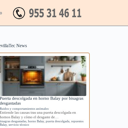
o
evillaTec News
Puerta descolgada en horno Balay por bisagras
desgastadas
Ruidos y comportamientos anómalos
Entiende las causas tras una puerta descolgada en
hornos Balay y cómo el desgaste de…
bisagras desgastadas
,
horno Balay
,
puerta descolgada
,
repuestos
Balay
,
servicio técnico