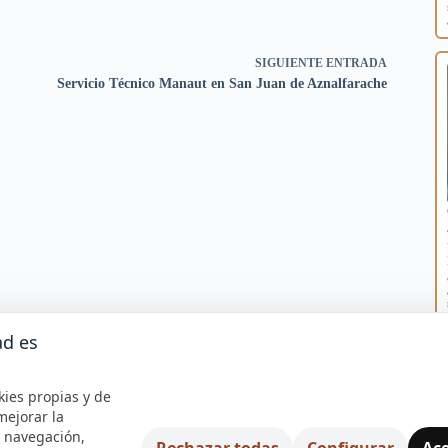
SIGUIENTE
ENTRADA
Servicio Técnico Manaut en San Juan de Aznalfarache
ad es
kies propias y de
mejorar la
e navegación,
Rechazar todas
Configurar
Ace