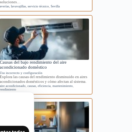
soluciones…
averías
,
lavavajillas
,
servicio técnico
,
Sevilla
Causas del bajo rendimiento del aire
acondicionado doméstico
Uso incorrecto y configuración
Explora las causas del rendimiento disminuido en aires
acondicionados domésticos y cómo afectan al sistema.
aire acondicionado
,
causas
,
eficiencia
,
mantenimiento
,
rendimiento
ptar todas