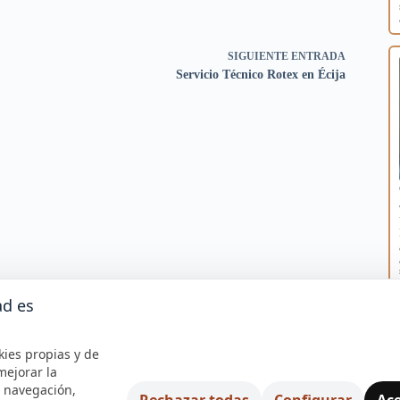
SIGUIENTE
ENTRADA
Servicio Técnico Rotex en Écija
ad es
kies propias y de
mejorar la
e navegación,
Rechazar todas
Configurar
Ace