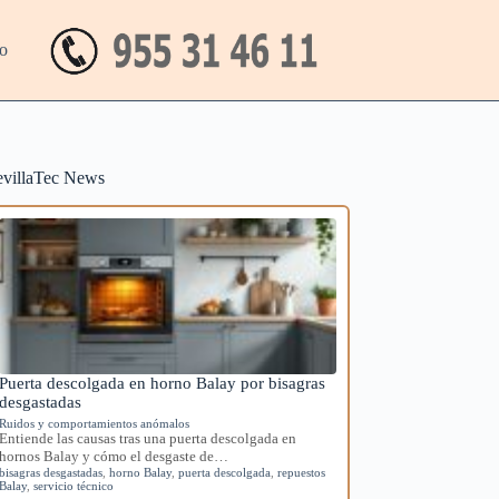
o
evillaTec News
Puerta descolgada en horno Balay por bisagras
desgastadas
Ruidos y comportamientos anómalos
Entiende las causas tras una puerta descolgada en
hornos Balay y cómo el desgaste de…
bisagras desgastadas
,
horno Balay
,
puerta descolgada
,
repuestos
Balay
,
servicio técnico