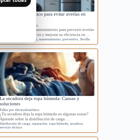
Mantenimiento básico para evitar averías en
electrodomésticos
Mantenimiento preventivo
Aprende rutinas de mantenimiento para prevenir averías
en tus electrodomésticos y mejorar su eficiencia en…
averías
,
electrodomésticos
,
mantenimiento
,
preventivo
,
Sevilla
La secadora deja ropa húmeda: Causas y
soluciones
Fallos por electrodoméstico
¿Tu secadora deja la ropa húmeda en algunas zonas?
Aprende sobre la distribución de carga…
distribución de carga
,
reparación
,
ropa húmeda
,
secadora
,
servicio técnico