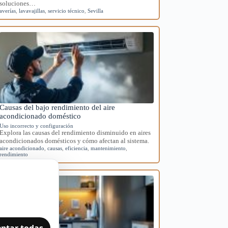
soluciones…
averías
,
lavavajillas
,
servicio técnico
,
Sevilla
Causas del bajo rendimiento del aire
acondicionado doméstico
Uso incorrecto y configuración
Explora las causas del rendimiento disminuido en aires
acondicionados domésticos y cómo afectan al sistema.
aire acondicionado
,
causas
,
eficiencia
,
mantenimiento
,
rendimiento
ptar todas