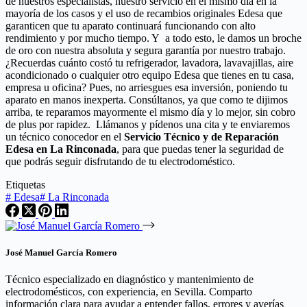
de nuestros especialistas, nuestro servicio en el mismo día en la
mayoría de los casos y el uso de recambios originales Edesa que
garanticen que tu aparato continuará funcionando con alto
rendimiento y por mucho tiempo. Y a todo esto, le damos un broche
de oro con nuestra absoluta y segura garantía por nuestro trabajo.
¿Recuerdas cuánto costó tu refrigerador, lavadora, lavavajillas, aire
acondicionado o cualquier otro equipo Edesa que tienes en tu casa,
empresa u oficina? Pues, no arriesgues esa inversión, poniendo tu
aparato en manos inexperta. Consúltanos, ya que como te dijimos
arriba, te reparamos mayormente el mismo día y lo mejor, sin cobro
de plus por rapidez. Llámanos y pídenos una cita y te enviaremos
un técnico conocedor en el
Servicio Técnico y de Reparación
Edesa en La Rinconada
, para que puedas tener la seguridad de
que podrás seguir disfrutando de tu electrodoméstico.
Etiquetas
#
Edesa
#
La Rinconada
José Manuel García Romero
Técnico especializado en diagnóstico y mantenimiento de
electrodomésticos, con experiencia, en Sevilla. Comparto
información clara para ayudar a entender fallos, errores y averías