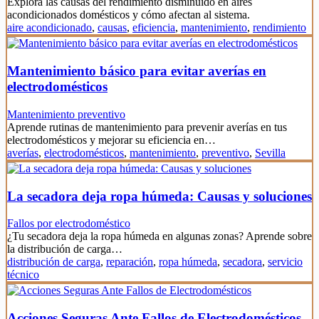
Explora las causas del rendimiento disminuido en aires
acondicionados domésticos y cómo afectan al sistema.
aire acondicionado
,
causas
,
eficiencia
,
mantenimiento
,
rendimiento
Mantenimiento básico para evitar averías en
electrodomésticos
Mantenimiento preventivo
Aprende rutinas de mantenimiento para prevenir averías en tus
electrodomésticos y mejorar su eficiencia en…
averías
,
electrodomésticos
,
mantenimiento
,
preventivo
,
Sevilla
La secadora deja ropa húmeda: Causas y soluciones
Fallos por electrodoméstico
¿Tu secadora deja la ropa húmeda en algunas zonas? Aprende sobre
la distribución de carga…
distribución de carga
,
reparación
,
ropa húmeda
,
secadora
,
servicio
técnico
Acciones Seguras Ante Fallos de Electrodomésticos