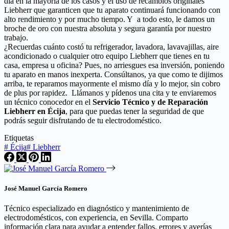
día en la mayoría de los casos y el uso de recambios originales
Liebherr que garanticen que tu aparato continuará funcionando con
alto rendimiento y por mucho tiempo. Y a todo esto, le damos un
broche de oro con nuestra absoluta y segura garantía por nuestro
trabajo.
¿Recuerdas cuánto costó tu refrigerador, lavadora, lavavajillas, aire
acondicionado o cualquier otro equipo Liebherr que tienes en tu
casa, empresa u oficina? Pues, no arriesgues esa inversión, poniendo
tu aparato en manos inexperta. Consúltanos, ya que como te dijimos
arriba, te reparamos mayormente el mismo día y lo mejor, sin cobro
de plus por rapidez. Llámanos y pídenos una cita y te enviaremos
un técnico conocedor en el
Servicio Técnico y de Reparación
Liebherr en Écija
, para que puedas tener la seguridad de que
podrás seguir disfrutando de tu electrodoméstico.
Etiquetas
#
Écija
#
Liebherr
José Manuel García Romero
Técnico especializado en diagnóstico y mantenimiento de
electrodomésticos, con experiencia, en Sevilla. Comparto
información clara para ayudar a entender fallos, errores y averías