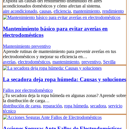
Explora las causas del rendimiento disminuido en aires
acondicionados domésticos y cómo afectan al sistema.
aire acondicionado
,
causas
,
eficiencia
,
mantenimiento
,
rendimiento
Mantenimiento básico para evitar averías en
electrodomésticos
Mantenimiento preventivo
Aprende rutinas de mantenimiento para prevenir averías en tus
electrodomésticos y mejorar su eficiencia en…
averías
,
electrodomésticos
,
mantenimiento
,
preventivo
,
Sevilla
La secadora deja ropa húmeda: Causas y soluciones
Fallos por electrodoméstico
¿Tu secadora deja la ropa húmeda en algunas zonas? Aprende sobre
la distribución de carga…
distribución de carga
,
reparación
,
ropa húmeda
,
secadora
,
servicio
técnico
Acciones Seguras Ante Fallos de Electrodomésticos