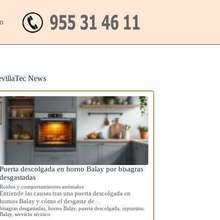
o
evillaTec News
Puerta descolgada en horno Balay por bisagras
desgastadas
Ruidos y comportamientos anómalos
Entiende las causas tras una puerta descolgada en
hornos Balay y cómo el desgaste de…
bisagras desgastadas
,
horno Balay
,
puerta descolgada
,
repuestos
Balay
,
servicio técnico