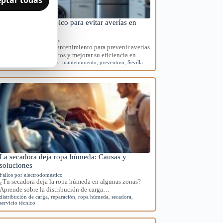
Mantenimiento básico para evitar averías en
electrodomésticos
Mantenimiento preventivo
Aprende rutinas de mantenimiento para prevenir averías
en tus electrodomésticos y mejorar su eficiencia en…
averías
,
electrodomésticos
,
mantenimiento
,
preventivo
,
Sevilla
La secadora deja ropa húmeda: Causas y
soluciones
Fallos por electrodoméstico
¿Tu secadora deja la ropa húmeda en algunas zonas?
Aprende sobre la distribución de carga…
distribución de carga
,
reparación
,
ropa húmeda
,
secadora
,
servicio técnico