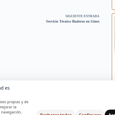
SIGUIENTE
ENTRADA
Servicio Técnico Buderus en Gines
ad es
kies propias y de
mejorar la
e navegación,
Rechazar todas
Configurar
Ace