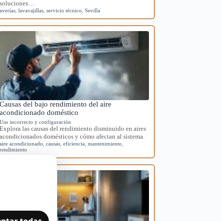
soluciones…
averías
,
lavavajillas
,
servicio técnico
,
Sevilla
Causas del bajo rendimiento del aire
acondicionado doméstico
Uso incorrecto y configuración
Explora las causas del rendimiento disminuido en aires
acondicionados domésticos y cómo afectan al sistema.
aire acondicionado
,
causas
,
eficiencia
,
mantenimiento
,
rendimiento
ptar todas