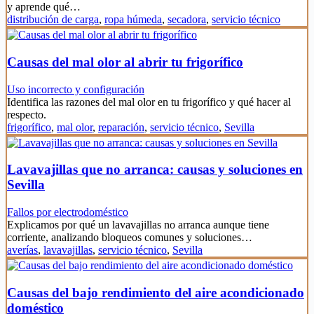
y aprende qué…
distribución de carga
,
ropa húmeda
,
secadora
,
servicio técnico
Causas del mal olor al abrir tu frigorífico
Uso incorrecto y configuración
Identifica las razones del mal olor en tu frigorífico y qué hacer al
respecto.
frigorífico
,
mal olor
,
reparación
,
servicio técnico
,
Sevilla
Lavavajillas que no arranca: causas y soluciones en
Sevilla
Fallos por electrodoméstico
Explicamos por qué un lavavajillas no arranca aunque tiene
corriente, analizando bloqueos comunes y soluciones…
averías
,
lavavajillas
,
servicio técnico
,
Sevilla
Causas del bajo rendimiento del aire acondicionado
doméstico