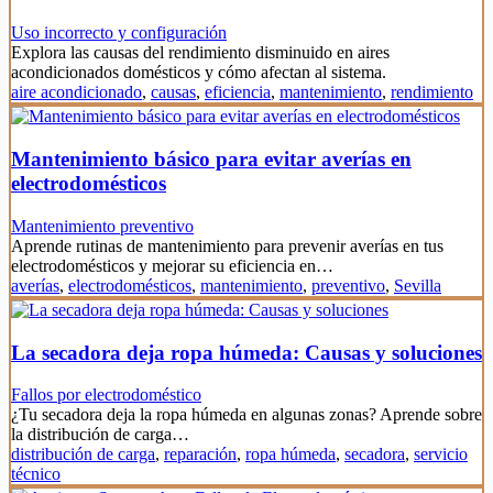
Uso incorrecto y configuración
Explora las causas del rendimiento disminuido en aires
acondicionados domésticos y cómo afectan al sistema.
aire acondicionado
,
causas
,
eficiencia
,
mantenimiento
,
rendimiento
Mantenimiento básico para evitar averías en
electrodomésticos
Mantenimiento preventivo
Aprende rutinas de mantenimiento para prevenir averías en tus
electrodomésticos y mejorar su eficiencia en…
averías
,
electrodomésticos
,
mantenimiento
,
preventivo
,
Sevilla
La secadora deja ropa húmeda: Causas y soluciones
Fallos por electrodoméstico
¿Tu secadora deja la ropa húmeda en algunas zonas? Aprende sobre
la distribución de carga…
distribución de carga
,
reparación
,
ropa húmeda
,
secadora
,
servicio
técnico