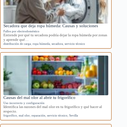
Secadora que deja ropa húmeda: Causas y soluciones
Fallos por electrodoméstico
Entiende por qué tu secadora podría dejar la ropa húmeda por zonas
y aprende qué…
distribución de carga
,
ropa húmeda
,
secadora
,
servicio técnico
Causas del mal olor al abrir tu frigorífico
Uso incorrecto y configuración
Identifica las razones del mal olor en tu frigorífico y qué hacer al
respecto.
frigorífico
,
mal olor
,
reparación
,
servicio técnico
,
Sevilla