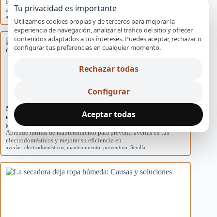
Explora las causas del rendimiento disminuido en aires
Tu privacidad es importante
acondicionados domésticos y cómo afectan al sistema.
aire acondicionado
,
causas
,
eficiencia
,
mantenimiento
,
rendimiento
Utilizamos cookies propias y de terceros para mejorar la
experiencia de navegación, analizar el tráfico del sitio y ofrecer
contenidos adaptados a tus intereses. Puedes aceptar, rechazar o
configurar tus preferencias en cualquier momento.
Rechazar todas
Configurar
Mantenimiento básico para evitar averías en
Aceptar todas
electrodomésticos
Mantenimiento preventivo
Aprende rutinas de mantenimiento para prevenir averías en tus
electrodomésticos y mejorar su eficiencia en…
averías
,
electrodomésticos
,
mantenimiento
,
preventivo
,
Sevilla