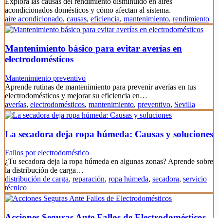
Explora las causas del rendimiento disminuido en aires
acondicionados domésticos y cómo afectan al sistema.
aire acondicionado
,
causas
,
eficiencia
,
mantenimiento
,
rendimiento
Mantenimiento básico para evitar averías en
electrodomésticos
Mantenimiento preventivo
Aprende rutinas de mantenimiento para prevenir averías en tus
electrodomésticos y mejorar su eficiencia en…
averías
,
electrodomésticos
,
mantenimiento
,
preventivo
,
Sevilla
La secadora deja ropa húmeda: Causas y soluciones
Fallos por electrodoméstico
¿Tu secadora deja la ropa húmeda en algunas zonas? Aprende sobre
la distribución de carga…
distribución de carga
,
reparación
,
ropa húmeda
,
secadora
,
servicio
técnico
Acciones Seguras Ante Fallos de Electrodomésticos