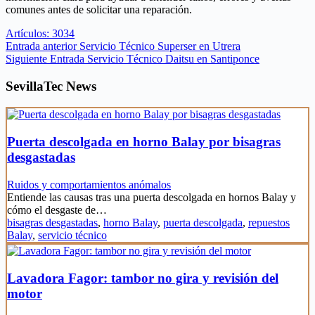
comunes antes de solicitar una reparación.
Artículos: 3034
Entrada
anterior
Servicio Técnico Superser en Utrera
Siguiente
Entrada
Servicio Técnico Daitsu en Santiponce
SevillaTec News
Puerta descolgada en horno Balay por bisagras
desgastadas
Ruidos y comportamientos anómalos
Entiende las causas tras una puerta descolgada en hornos Balay y
cómo el desgaste de…
bisagras desgastadas
,
horno Balay
,
puerta descolgada
,
repuestos
Balay
,
servicio técnico
Lavadora Fagor: tambor no gira y revisión del
motor