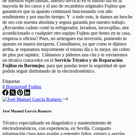
de nuestros especialistas, nuestro servicio en el mismo día en la
mayoría de los casos y el uso de recambios originales Fujitsu que
garanticen que tu aparato continuará funcionando con alto
rendimiento y por mucho tiempo. Y a todo esto, le damos un broche
de oro con nuestra absoluta y segura garantía por nuestro trabajo.
¿Recuerdas cuánto costó tu refrigerador, lavadora, lavavajillas, aire
acondicionado o cualquier otro equipo Fujitsu que tienes en tu casa,
empresa u oficina? Pues, no arriesgues esa inversión, poniendo tu
aparato en manos inexperta. Consúltanos, ya que como te dijimos
arriba, te reparamos mayormente el mismo día y lo mejor, sin cobro
de plus por rapidez. Llámanos y pídenos una cita y te enviaremos
un técnico conocedor en el
Servicio Técnico y de Reparación
Fujitsu en Bormujos
, para que puedas tener la seguridad de que
podrás seguir disfrutando de tu electrodoméstico.
Etiquetas
#
Bormujos
#
Fujitsu
José Manuel García Romero
Técnico especializado en diagnóstico y mantenimiento de
electrodomésticos, con experiencia, en Sevilla. Comparto
información clara para ayudar a entender fallos, errores y averías