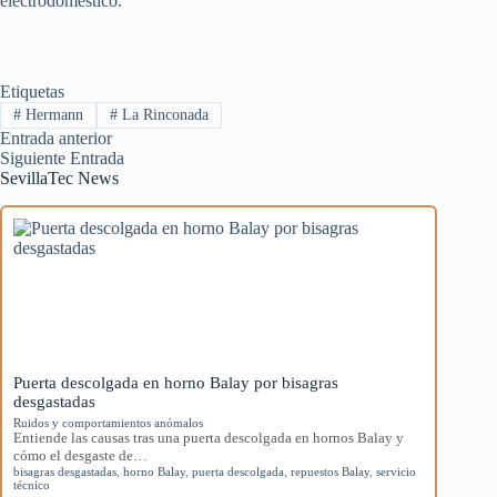
electrodoméstico.
Etiquetas
#
Hermann
#
La Rinconada
Entrada
anterior
Siguiente
Entrada
SevillaTec News
Puerta descolgada en horno Balay por bisagras
desgastadas
Ruidos y comportamientos anómalos
Entiende las causas tras una puerta descolgada en hornos Balay y
cómo el desgaste de…
bisagras desgastadas
,
horno Balay
,
puerta descolgada
,
repuestos Balay
,
servicio
técnico