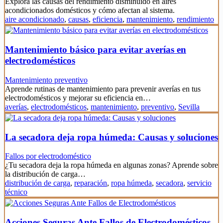
Explora las causas del rendimiento disminuido en aires
acondicionados domésticos y cómo afectan al sistema.
aire acondicionado
,
causas
,
eficiencia
,
mantenimiento
,
rendimiento
Mantenimiento básico para evitar averías en
electrodomésticos
Mantenimiento preventivo
Aprende rutinas de mantenimiento para prevenir averías en tus
electrodomésticos y mejorar su eficiencia en…
averías
,
electrodomésticos
,
mantenimiento
,
preventivo
,
Sevilla
La secadora deja ropa húmeda: Causas y soluciones
Fallos por electrodoméstico
¿Tu secadora deja la ropa húmeda en algunas zonas? Aprende sobre
la distribución de carga…
distribución de carga
,
reparación
,
ropa húmeda
,
secadora
,
servicio
técnico
Acciones Seguras Ante Fallos de Electrodomésticos