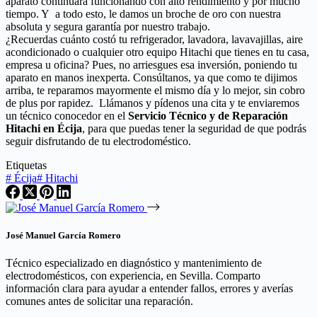
aparato continuará funcionando con alto rendimiento y por mucho
tiempo. Y a todo esto, le damos un broche de oro con nuestra
absoluta y segura garantía por nuestro trabajo.
¿Recuerdas cuánto costó tu refrigerador, lavadora, lavavajillas, aire
acondicionado o cualquier otro equipo Hitachi que tienes en tu casa,
empresa u oficina? Pues, no arriesgues esa inversión, poniendo tu
aparato en manos inexperta. Consúltanos, ya que como te dijimos
arriba, te reparamos mayormente el mismo día y lo mejor, sin cobro
de plus por rapidez. Llámanos y pídenos una cita y te enviaremos
un técnico conocedor en el
Servicio Técnico y de Reparación
Hitachi en Écija
, para que puedas tener la seguridad de que podrás
seguir disfrutando de tu electrodoméstico.
Etiquetas
#
Écija
#
Hitachi
José Manuel García Romero
Técnico especializado en diagnóstico y mantenimiento de
electrodomésticos, con experiencia, en Sevilla. Comparto
información clara para ayudar a entender fallos, errores y averías
comunes antes de solicitar una reparación.