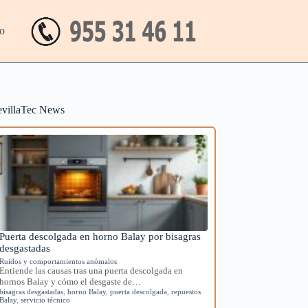
o
evillaTec News
Puerta descolgada en horno Balay por bisagras
desgastadas
Ruidos y comportamientos anómalos
Entiende las causas tras una puerta descolgada en
hornos Balay y cómo el desgaste de…
bisagras desgastadas
,
horno Balay
,
puerta descolgada
,
repuestos
Balay
,
servicio técnico