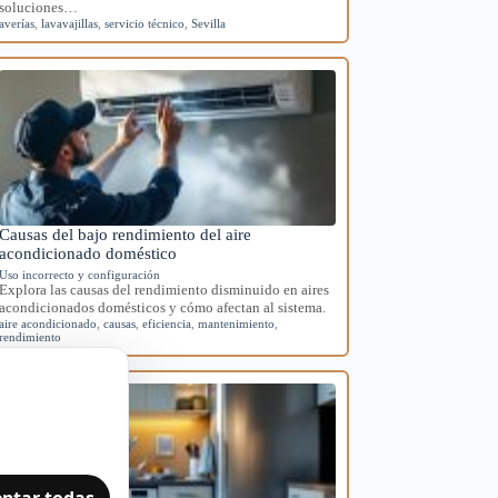
soluciones…
averías
,
lavavajillas
,
servicio técnico
,
Sevilla
Causas del bajo rendimiento del aire
acondicionado doméstico
Uso incorrecto y configuración
Explora las causas del rendimiento disminuido en aires
acondicionados domésticos y cómo afectan al sistema.
aire acondicionado
,
causas
,
eficiencia
,
mantenimiento
,
rendimiento
ptar todas