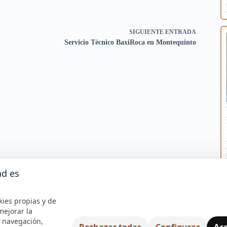
SIGUIENTE
ENTRADA
Servicio Técnico BaxiRoca en Montequinto
ad es
kies propias y de
mejorar la
e navegación,
Rechazar todas
Configurar
Ace