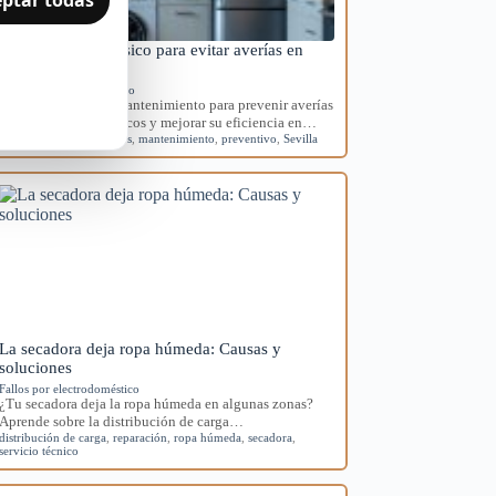
Mantenimiento básico para evitar averías en
electrodomésticos
Mantenimiento preventivo
Aprende rutinas de mantenimiento para prevenir averías
en tus electrodomésticos y mejorar su eficiencia en…
averías
,
electrodomésticos
,
mantenimiento
,
preventivo
,
Sevilla
La secadora deja ropa húmeda: Causas y
soluciones
Fallos por electrodoméstico
¿Tu secadora deja la ropa húmeda en algunas zonas?
Aprende sobre la distribución de carga…
distribución de carga
,
reparación
,
ropa húmeda
,
secadora
,
servicio técnico