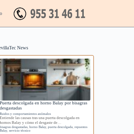
o
evillaTec News
Puerta descolgada en horno Balay por bisagras
desgastadas
Ruidos y comportamientos anómalos
Entiende las causas tras una puerta descolgada en
hornos Balay y cómo el desgaste de…
bisagras desgastadas
,
horno Balay
,
puerta descolgada
,
repuestos
Balay
,
servicio técnico