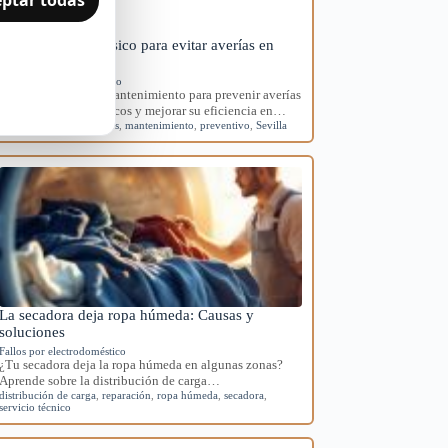
Mantenimiento básico para evitar averías en
electrodomésticos
Mantenimiento preventivo
Aprende rutinas de mantenimiento para prevenir averías
en tus electrodomésticos y mejorar su eficiencia en…
averías
,
electrodomésticos
,
mantenimiento
,
preventivo
,
Sevilla
La secadora deja ropa húmeda: Causas y
soluciones
Fallos por electrodoméstico
¿Tu secadora deja la ropa húmeda en algunas zonas?
Aprende sobre la distribución de carga…
distribución de carga
,
reparación
,
ropa húmeda
,
secadora
,
servicio técnico