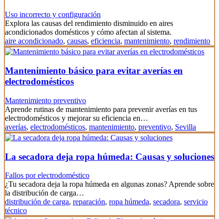
Uso incorrecto y configuración
Explora las causas del rendimiento disminuido en aires
acondicionados domésticos y cómo afectan al sistema.
aire acondicionado
,
causas
,
eficiencia
,
mantenimiento
,
rendimiento
Mantenimiento básico para evitar averías en
electrodomésticos
Mantenimiento preventivo
Aprende rutinas de mantenimiento para prevenir averías en tus
electrodomésticos y mejorar su eficiencia en…
averías
,
electrodomésticos
,
mantenimiento
,
preventivo
,
Sevilla
La secadora deja ropa húmeda: Causas y soluciones
Fallos por electrodoméstico
¿Tu secadora deja la ropa húmeda en algunas zonas? Aprende sobre
la distribución de carga…
distribución de carga
,
reparación
,
ropa húmeda
,
secadora
,
servicio
técnico