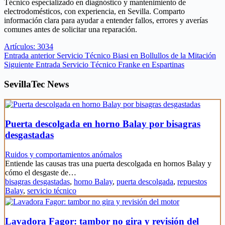
Técnico especializado en diagnóstico y mantenimiento de
electrodomésticos, con experiencia, en Sevilla. Comparto
información clara para ayudar a entender fallos, errores y averías
comunes antes de solicitar una reparación.
Artículos: 3034
Entrada
anterior
Servicio Técnico Biasi en Bollullos de la Mitación
Siguiente
Entrada
Servicio Técnico Franke en Espartinas
SevillaTec News
Puerta descolgada en horno Balay por bisagras
desgastadas
Ruidos y comportamientos anómalos
Entiende las causas tras una puerta descolgada en hornos Balay y
cómo el desgaste de…
bisagras desgastadas
,
horno Balay
,
puerta descolgada
,
repuestos
Balay
,
servicio técnico
Lavadora Fagor: tambor no gira y revisión del