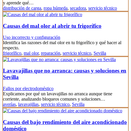
y aprende qué…
distribución de carga
,
ropa húmeda
,
secadora
,
servicio técnico
Causas del mal olor al abrir tu frigorífico
Uso incorrecto y configuración
Identifica las razones del mal olor en tu frigorífico y qué hacer al
respecto.
frigorífico
,
mal olor
,
reparación
,
servicio técnico
,
Sevilla
Lavavajillas que no arranca: causas y soluciones en
Sevilla
Fallos por electrodoméstico
Explicamos por qué un lavavajillas no arranca aunque tiene
corriente, analizando bloqueos comunes y soluciones…
averías
,
lavavajillas
,
servicio técnico
,
Sevilla
Causas del bajo rendimiento del aire acondicionado
doméstico