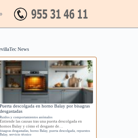
o
evillaTec News
Puerta descolgada en horno Balay por bisagras
desgastadas
Ruidos y comportamientos anómalos
Entiende las causas tras una puerta descolgada en
hornos Balay y cómo el desgaste de…
bisagras desgastadas
,
horno Balay
,
puerta descolgada
,
repuestos
Balay
,
servicio técnico