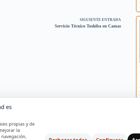
SIGUIENTE
ENTRADA
Servicio Técnico Toshiba en Camas
ad es
kies propias y de
mejorar la
e navegación,
Rechazar todas
Configurar
Ace