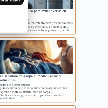
Mantenimiento básico para evitar averías en
electrodomésticos
Mantenimiento preventivo
Aprende rutinas de mantenimiento para prevenir averías
en tus electrodomésticos y mejorar su eficiencia en…
averías
,
electrodomésticos
,
mantenimiento
,
preventivo
,
Sevilla
La secadora deja ropa húmeda: Causas y
soluciones
Fallos por electrodoméstico
¿Tu secadora deja la ropa húmeda en algunas zonas?
Aprende sobre la distribución de carga…
distribución de carga
,
reparación
,
ropa húmeda
,
secadora
,
servicio técnico