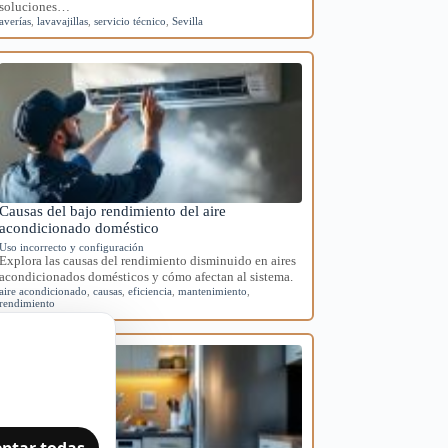
soluciones…
averías
,
lavavajillas
,
servicio técnico
,
Sevilla
Causas del bajo rendimiento del aire
acondicionado doméstico
Uso incorrecto y configuración
Explora las causas del rendimiento disminuido en aires
acondicionados domésticos y cómo afectan al sistema.
aire acondicionado
,
causas
,
eficiencia
,
mantenimiento
,
rendimiento
ptar todas