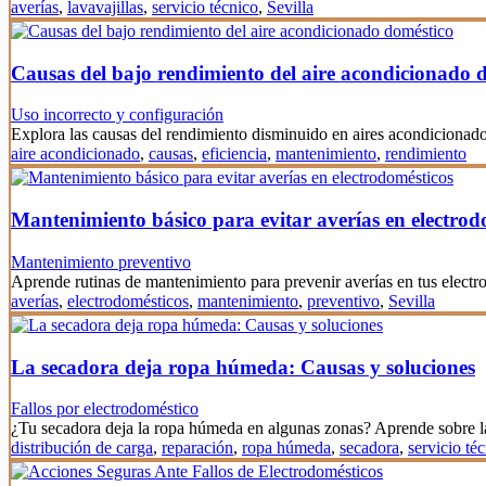
averías
,
lavavajillas
,
servicio técnico
,
Sevilla
Causas del bajo rendimiento del aire acondicionado 
Uso incorrecto y configuración
Explora las causas del rendimiento disminuido en aires acondicionado
aire acondicionado
,
causas
,
eficiencia
,
mantenimiento
,
rendimiento
Mantenimiento básico para evitar averías en electrod
Mantenimiento preventivo
Aprende rutinas de mantenimiento para prevenir averías en tus elect
averías
,
electrodomésticos
,
mantenimiento
,
preventivo
,
Sevilla
La secadora deja ropa húmeda: Causas y soluciones
Fallos por electrodoméstico
¿Tu secadora deja la ropa húmeda en algunas zonas? Aprende sobre l
distribución de carga
,
reparación
,
ropa húmeda
,
secadora
,
servicio té