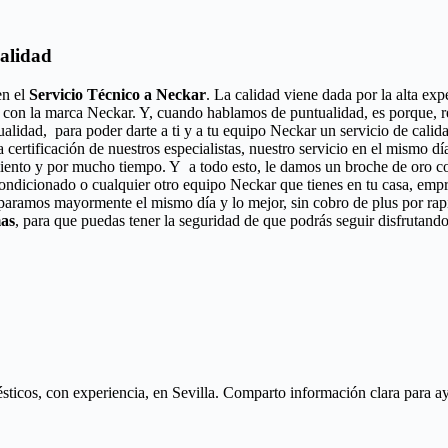
calidad
en el
Servicio Técnico a Neckar
. La calidad viene dada por la alta exp
 con la marca Neckar. Y, cuando hablamos de puntualidad, es porque, re
ualidad, para poder darte a ti y a tu equipo Neckar un servicio de cal
a certificación de nuestros especialistas, nuestro servicio en el mismo 
iento y por mucho tiempo. Y a todo esto, le damos un broche de oro con
acondicionado o cualquier otro equipo Neckar que tienes en tu casa, empr
eparamos mayormente el mismo día y lo mejor, sin cobro de plus por ra
mas
, para que puedas tener la seguridad de que podrás seguir disfrutando
icos, con experiencia, en Sevilla. Comparto información clara para ayud