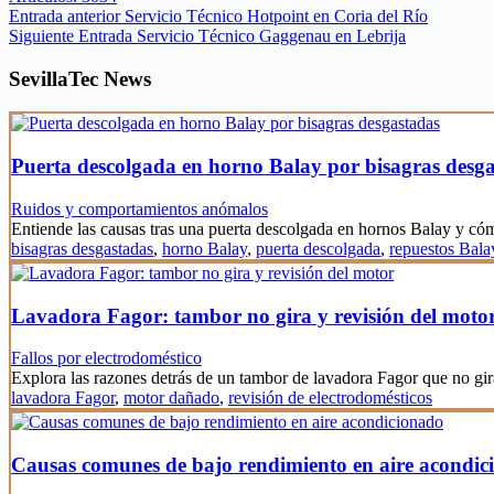
Entrada
anterior
Servicio Técnico Hotpoint en Coria del Río
Siguiente
Entrada
Servicio Técnico Gaggenau en Lebrija
SevillaTec News
Puerta descolgada en horno Balay por bisagras desg
Ruidos y comportamientos anómalos
Entiende las causas tras una puerta descolgada en hornos Balay y c
bisagras desgastadas
,
horno Balay
,
puerta descolgada
,
repuestos Bala
Lavadora Fagor: tambor no gira y revisión del moto
Fallos por electrodoméstico
Explora las razones detrás de un tambor de lavadora Fagor que no gi
lavadora Fagor
,
motor dañado
,
revisión de electrodomésticos
Causas comunes de bajo rendimiento en aire acondic