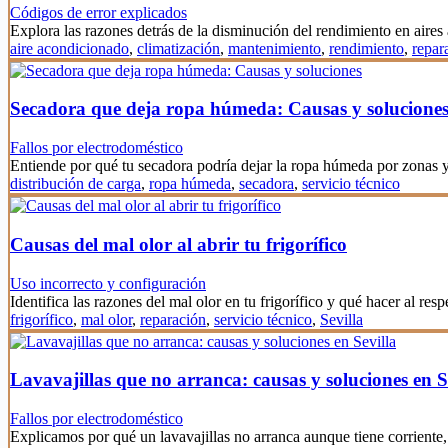
Códigos de error explicados
Explora las razones detrás de la disminución del rendimiento en aire
aire acondicionado
,
climatización
,
mantenimiento
,
rendimiento
,
repar
Secadora que deja ropa húmeda: Causas y solucione
Fallos por electrodoméstico
Entiende por qué tu secadora podría dejar la ropa húmeda por zonas
distribución de carga
,
ropa húmeda
,
secadora
,
servicio técnico
Causas del mal olor al abrir tu frigorífico
Uso incorrecto y configuración
Identifica las razones del mal olor en tu frigorífico y qué hacer al resp
frigorífico
,
mal olor
,
reparación
,
servicio técnico
,
Sevilla
Lavavajillas que no arranca: causas y soluciones en S
Fallos por electrodoméstico
Explicamos por qué un lavavajillas no arranca aunque tiene corrien