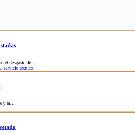
astadas
ómo el desgaste de…
y
,
servicio técnico
r
ra y la…
ionado