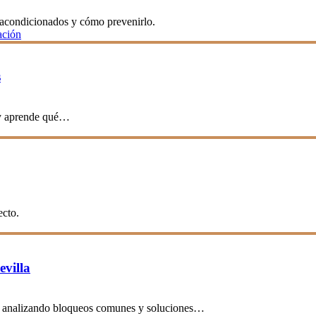
s acondicionados y cómo prevenirlo.
ación
s
 y aprende qué…
ecto.
evilla
te, analizando bloqueos comunes y soluciones…