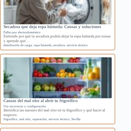
Secadora que deja ropa húmeda: Causas y soluciones
Fallos por electrodoméstico
Entiende por qué tu secadora podría dejar la ropa húmeda por zonas
y aprende qué…
distribución de carga
,
ropa húmeda
,
secadora
,
servicio técnico
Causas del mal olor al abrir tu frigorífico
Uso incorrecto y configuración
Identifica las razones del mal olor en tu frigorífico y qué hacer al
respecto.
frigorífico
,
mal olor
,
reparación
,
servicio técnico
,
Sevilla