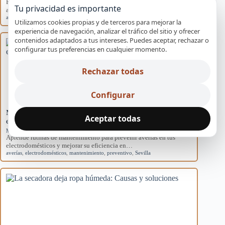
Explora las causas del rendimiento disminuido en aires
Tu privacidad es importante
acondicionados domésticos y cómo afectan al sistema.
aire acondicionado
,
causas
,
eficiencia
,
mantenimiento
,
rendimiento
Utilizamos cookies propias y de terceros para mejorar la
experiencia de navegación, analizar el tráfico del sitio y ofrecer
contenidos adaptados a tus intereses. Puedes aceptar, rechazar o
configurar tus preferencias en cualquier momento.
Rechazar todas
Configurar
Mantenimiento básico para evitar averías en
Aceptar todas
electrodomésticos
Mantenimiento preventivo
Aprende rutinas de mantenimiento para prevenir averías en tus
electrodomésticos y mejorar su eficiencia en…
averías
,
electrodomésticos
,
mantenimiento
,
preventivo
,
Sevilla