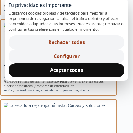
Explora las causas del rendimiento disminuido en aires
Tu privacidad es importante
acondicionados domésticos y cómo afectan al sistema.
aire acondicionado
,
causas
,
eficiencia
,
mantenimiento
,
rendimiento
Utilizamos cookies propias y de terceros para mejorar la
experiencia de navegación, analizar el tráfico del sitio y ofrecer
contenidos adaptados a tus intereses. Puedes aceptar, rechazar o
configurar tus preferencias en cualquier momento.
Rechazar todas
Configurar
Mantenimiento básico para evitar averías en
Aceptar todas
electrodomésticos
Mantenimiento preventivo
Aprende rutinas de mantenimiento para prevenir averías en tus
electrodomésticos y mejorar su eficiencia en…
averías
,
electrodomésticos
,
mantenimiento
,
preventivo
,
Sevilla