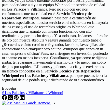
técnico, ya que somos bastante conocidos por nuestra puntualidad,
para poder darte a ti y a tu equipo Whirlpool un servicio de calidad
en Los Palacios y Villafranca. Pero no solo con eso nos
conformamos nuestra calidad en el
Servicio Técnico y de
Reparación Whirlpool
, también pasa por la certificación de
nuestros especialistas, nuestro servicio en el mismo día en la mayoría
de los casos y el uso de recambios originales Whirlpool que
garanticen que tu aparato continuará funcionando con alto
rendimiento y por mucho tiempo. Y a todo esto, le damos un broche
de oro con nuestra absoluta y segura garantía por nuestro trabajo.
¿Recuerdas cuánto costó tu refrigerador, lavadora, lavavajillas, aire
acondicionado o cualquier otro equipo Whirlpool que tienes en tu
casa, empresa u oficina? Pues, no arriesgues esa inversión, poniendo
tu aparato en manos inexperta. Consúltanos, ya que como te dijimos
arriba, te reparamos mayormente el mismo día y lo mejor, sin cobro
de plus por rapidez. Llámanos y pídenos una cita y te enviaremos
un técnico conocedor en el
Servicio Técnico y de Reparación
Whirlpool en Los Palacios y Villafranca
, para que puedas tener la
seguridad de que podrás seguir disfrutando de tu electrodoméstico.
Etiquetas
#
Los Palacios y Villafranca
#
Whirpool