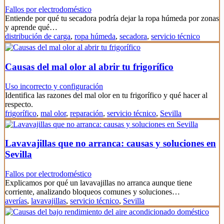
Fallos por electrodoméstico
Entiende por qué tu secadora podría dejar la ropa húmeda por zonas
y aprende qué…
distribución de carga
,
ropa húmeda
,
secadora
,
servicio técnico
Causas del mal olor al abrir tu frigorífico
Uso incorrecto y configuración
Identifica las razones del mal olor en tu frigorífico y qué hacer al
respecto.
frigorífico
,
mal olor
,
reparación
,
servicio técnico
,
Sevilla
Lavavajillas que no arranca: causas y soluciones en
Sevilla
Fallos por electrodoméstico
Explicamos por qué un lavavajillas no arranca aunque tiene
corriente, analizando bloqueos comunes y soluciones…
averías
,
lavavajillas
,
servicio técnico
,
Sevilla