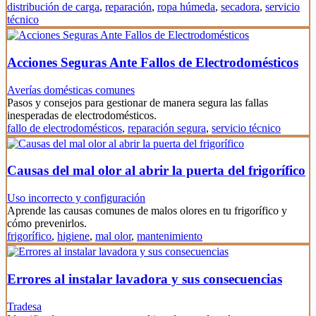
distribución de carga
,
reparación
,
ropa húmeda
,
secadora
,
servicio
técnico
Acciones Seguras Ante Fallos de Electrodomésticos
Averías domésticas comunes
Pasos y consejos para gestionar de manera segura las fallas
inesperadas de electrodomésticos.
fallo de electrodomésticos
,
reparación segura
,
servicio técnico
Causas del mal olor al abrir la puerta del frigorífico
Uso incorrecto y configuración
Aprende las causas comunes de malos olores en tu frigorífico y
cómo prevenirlos.
frigorífico
,
higiene
,
mal olor
,
mantenimiento
Errores al instalar lavadora y sus consecuencias
Tradesa