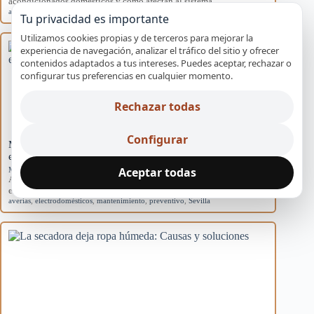
acondicionados domésticos y cómo afectan al sistema.
aire acondicionado
,
causas
,
eficiencia
,
mantenimiento
,
rendimiento
Tu privacidad es importante
Utilizamos cookies propias y de terceros para mejorar la
experiencia de navegación, analizar el tráfico del sitio y ofrecer
contenidos adaptados a tus intereses. Puedes aceptar, rechazar o
configurar tus preferencias en cualquier momento.
Rechazar todas
Configurar
Mantenimiento básico para evitar averías en
electrodomésticos
Aceptar todas
Mantenimiento preventivo
Aprende rutinas de mantenimiento para prevenir averías en tus
electrodomésticos y mejorar su eficiencia en…
averías
,
electrodomésticos
,
mantenimiento
,
preventivo
,
Sevilla