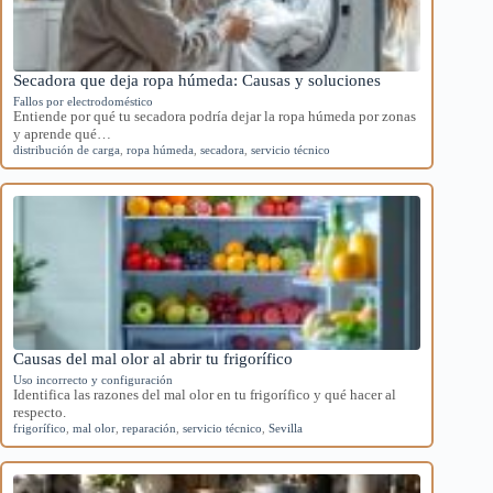
Secadora que deja ropa húmeda: Causas y soluciones
Fallos por electrodoméstico
Entiende por qué tu secadora podría dejar la ropa húmeda por zonas
y aprende qué…
distribución de carga
,
ropa húmeda
,
secadora
,
servicio técnico
Causas del mal olor al abrir tu frigorífico
Uso incorrecto y configuración
Identifica las razones del mal olor en tu frigorífico y qué hacer al
respecto.
frigorífico
,
mal olor
,
reparación
,
servicio técnico
,
Sevilla