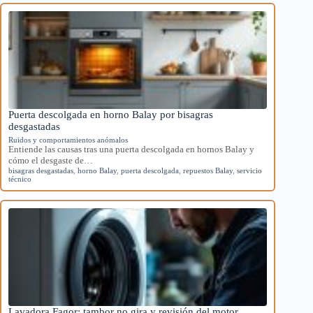
Puerta descolgada en horno Balay por bisagras
desgastadas
Ruidos y comportamientos anómalos
Entiende las causas tras una puerta descolgada en hornos Balay y
cómo el desgaste de…
bisagras desgastadas
,
horno Balay
,
puerta descolgada
,
repuestos Balay
,
servicio
técnico
Lavadora Fagor: tambor no gira y revisión del motor