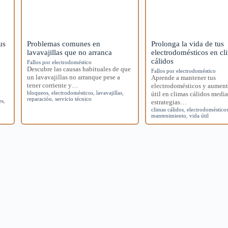
us
Problemas comunes en
Prolonga la vida de tus
lavavajillas que no arranca
electrodomésticos en cl
cálidos
Fallos por electrodoméstico
Descubre las causas habituales de que
Fallos por electrodoméstico
un lavavajillas no arranque pese a
Aprende a mantener tus
tener corriente y…
electrodomésticos y aument
bloqueos
,
electrodomésticos
,
lavavajillas
,
útil en climas cálidos medi
reparación
,
servicio técnico
es
,
estrategias…
climas cálidos
,
electrodoméstico
mantenimiento
,
vida útil