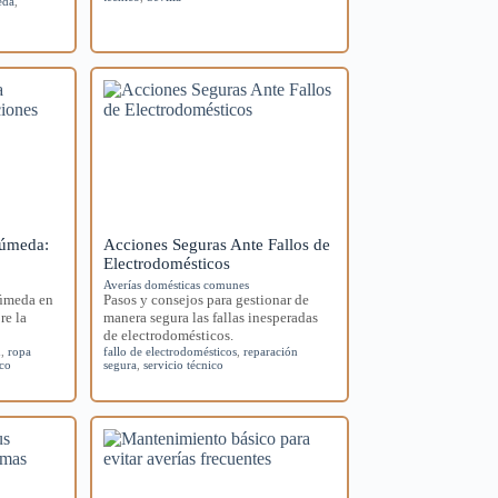
eda
,
húmeda:
Acciones Seguras Ante Fallos de
Electrodomésticos
Averías domésticas comunes
húmeda en
Pasos y consejos para gestionar de
re la
manera segura las fallas inesperadas
de electrodomésticos.
n
,
ropa
fallo de electrodomésticos
,
reparación
ico
segura
,
servicio técnico