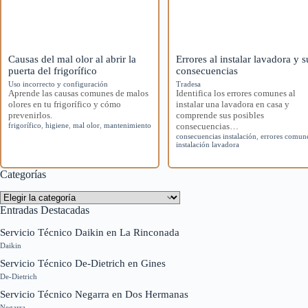
Causas del mal olor al abrir la
Errores al instalar lavadora y s
puerta del frigorífico
consecuencias
Uso incorrecto y configuración
Tradesa
Aprende las causas comunes de malos
Identifica los errores comunes al
olores en tu frigorífico y cómo
instalar una lavadora en casa y
prevenirlos.
comprende sus posibles
frigorífico
,
higiene
,
mal olor
,
mantenimiento
consecuencias…
consecuencias instalación
,
errores comun
instalación lavadora
Categorías
Categorías
Entradas Destacadas
Servicio Técnico Daikin en La Rinconada
Daikin
Servicio Técnico De-Dietrich en Gines
De-Dietrich
Servicio Técnico Negarra en Dos Hermanas
Negarra