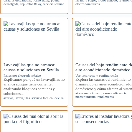
bisagras desgastadas
,
horno Balay
,
puerta
lavadora Fagor
,
motor dañado
,
revisión 
descolgada
,
repuestos Balay
,
servicio técnico
electrodomésticos
Lavavajillas que no arranca:
Causas del bajo rendimiento d
causas y soluciones en Sevilla
aire acondicionado doméstico
Fallos por electrodoméstico
Uso incorrecto y configuración
Explicamos por qué un lavavajillas no
Explora las causas del rendimiento
arranca aunque tiene corriente,
disminuido en aires acondicionado
analizando bloqueos comunes y
domésticos y cómo afectan al siste
soluciones…
aire acondicionado
,
causas
,
eficiencia
,
mantenimiento
,
rendimiento
averías
,
lavavajillas
,
servicio técnico
,
Sevilla