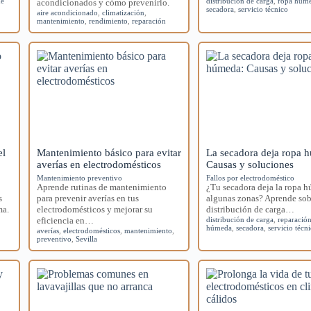
de
distribución de carga
,
ropa húm
acondicionados y cómo prevenirlo.
secadora
,
servicio técnico
aire acondicionado
,
climatización
,
mantenimiento
,
rendimiento
,
reparación
el
Mantenimiento básico para evitar
La secadora deja ropa 
averías en electrodomésticos
Causas y soluciones
Mantenimiento preventivo
Fallos por electrodoméstico
Aprende rutinas de mantenimiento
¿Tu secadora deja la ropa 
s
para prevenir averías en tus
algunas zonas? Aprende sob
ma.
electrodomésticos y mejorar su
distribución de carga…
eficiencia en…
distribución de carga
,
reparació
húmeda
,
secadora
,
servicio técn
averías
,
electrodomésticos
,
mantenimiento
,
preventivo
,
Sevilla