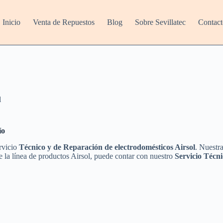
Inicio
Venta de Repuestos
Blog
Sobre Sevillatec
Contact
l
ío
ervicio
Técnico y de Reparación de electrodomésticos Airsol
. Nuestr
e la línea de productos Airsol, puede contar con nuestro
Servicio Técn