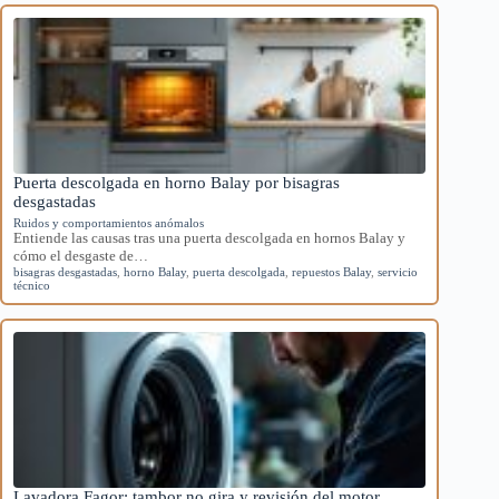
Puerta descolgada en horno Balay por bisagras
desgastadas
Ruidos y comportamientos anómalos
Entiende las causas tras una puerta descolgada en hornos Balay y
cómo el desgaste de…
bisagras desgastadas
,
horno Balay
,
puerta descolgada
,
repuestos Balay
,
servicio
técnico
Lavadora Fagor: tambor no gira y revisión del motor