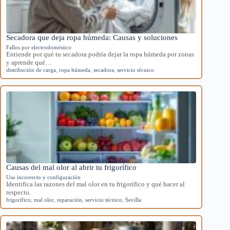
Secadora que deja ropa húmeda: Causas y soluciones
Fallos por electrodoméstico
Entiende por qué tu secadora podría dejar la ropa húmeda por zonas
y aprende qué…
distribución de carga
,
ropa húmeda
,
secadora
,
servicio técnico
Causas del mal olor al abrir tu frigorífico
Uso incorrecto y configuración
Identifica las razones del mal olor en tu frigorífico y qué hacer al
respecto.
frigorífico
,
mal olor
,
reparación
,
servicio técnico
,
Sevilla