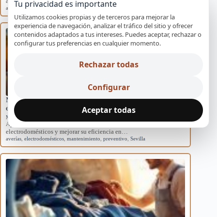
acondicionados domésticos y cómo afectan al sistema.
Tu privacidad es importante
aire acondicionado
,
causas
,
eficiencia
,
mantenimiento
,
rendimiento
Utilizamos cookies propias y de terceros para mejorar la
experiencia de navegación, analizar el tráfico del sitio y ofrecer
contenidos adaptados a tus intereses. Puedes aceptar, rechazar o
configurar tus preferencias en cualquier momento.
Rechazar todas
Configurar
Mantenimiento básico para evitar averías en
electrodomésticos
Aceptar todas
Mantenimiento preventivo
Aprende rutinas de mantenimiento para prevenir averías en tus
electrodomésticos y mejorar su eficiencia en…
averías
,
electrodomésticos
,
mantenimiento
,
preventivo
,
Sevilla