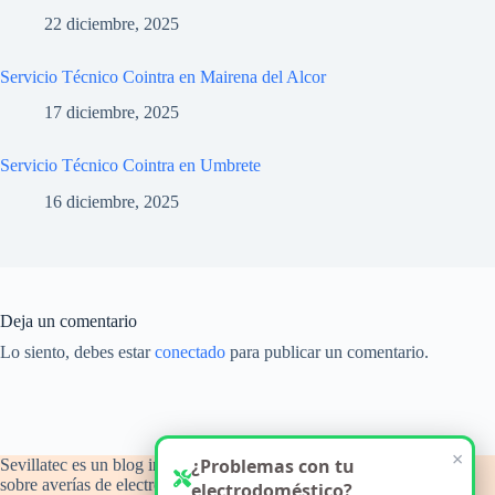
22 diciembre, 2025
Servicio Técnico Cointra en Mairena del Alcor
17 diciembre, 2025
Servicio Técnico Cointra en Umbrete
16 diciembre, 2025
Deja un comentario
Lo siento, debes estar
conectado
para publicar un comentario.
×
¿Problemas con tu
Sevillatec es un blog informativo y de orientación técnica
sobre averías de electrodomésticos del hogar, con atención a
electrodoméstico?