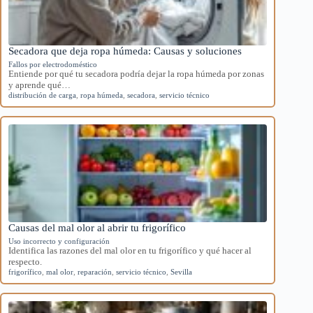
Secadora que deja ropa húmeda: Causas y soluciones
Fallos por electrodoméstico
Entiende por qué tu secadora podría dejar la ropa húmeda por zonas
y aprende qué…
distribución de carga
,
ropa húmeda
,
secadora
,
servicio técnico
Causas del mal olor al abrir tu frigorífico
Uso incorrecto y configuración
Identifica las razones del mal olor en tu frigorífico y qué hacer al
respecto.
frigorífico
,
mal olor
,
reparación
,
servicio técnico
,
Sevilla