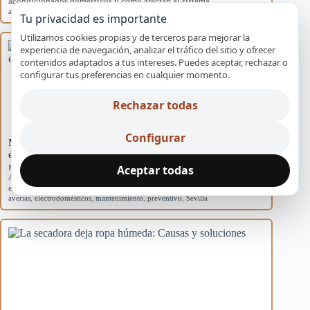
acondicionados domésticos y cómo afectan al sistema.
aire acondicionado
,
causas
,
eficiencia
,
mantenimiento
,
rendimiento
Tu privacidad es importante
Utilizamos cookies propias y de terceros para mejorar la
experiencia de navegación, analizar el tráfico del sitio y ofrecer
contenidos adaptados a tus intereses. Puedes aceptar, rechazar o
configurar tus preferencias en cualquier momento.
Rechazar todas
Configurar
Mantenimiento básico para evitar averías en
electrodomésticos
Aceptar todas
Mantenimiento preventivo
Aprende rutinas de mantenimiento para prevenir averías en tus
electrodomésticos y mejorar su eficiencia en…
averías
,
electrodomésticos
,
mantenimiento
,
preventivo
,
Sevilla