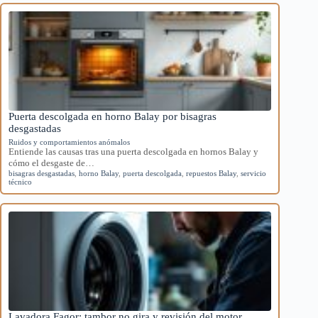
Puerta descolgada en horno Balay por bisagras
desgastadas
Ruidos y comportamientos anómalos
Entiende las causas tras una puerta descolgada en hornos Balay y
cómo el desgaste de…
bisagras desgastadas
,
horno Balay
,
puerta descolgada
,
repuestos Balay
,
servicio
técnico
Lavadora Fagor: tambor no gira y revisión del motor