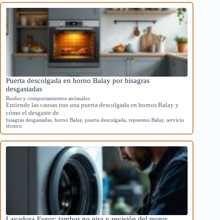
Puerta descolgada en horno Balay por bisagras
desgastadas
Ruidos y comportamientos anómalos
Entiende las causas tras una puerta descolgada en hornos Balay y
cómo el desgaste de…
bisagras desgastadas
,
horno Balay
,
puerta descolgada
,
repuestos Balay
,
servicio
técnico
Lavadora Fagor: tambor no gira y revisión del motor