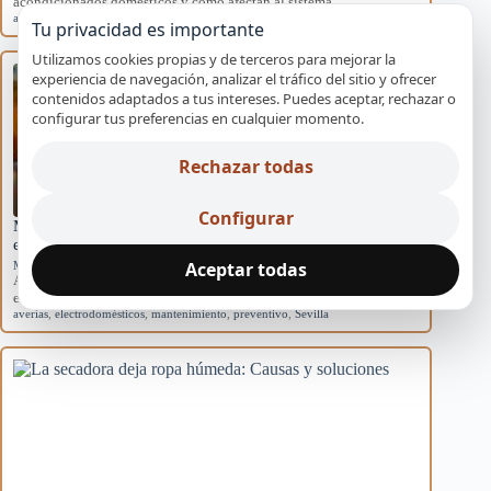
acondicionados domésticos y cómo afectan al sistema.
aire acondicionado
,
causas
,
eficiencia
,
mantenimiento
,
rendimiento
Tu privacidad es importante
Utilizamos cookies propias y de terceros para mejorar la
experiencia de navegación, analizar el tráfico del sitio y ofrecer
contenidos adaptados a tus intereses. Puedes aceptar, rechazar o
configurar tus preferencias en cualquier momento.
Rechazar todas
Configurar
Mantenimiento básico para evitar averías en
electrodomésticos
Aceptar todas
Mantenimiento preventivo
Aprende rutinas de mantenimiento para prevenir averías en tus
electrodomésticos y mejorar su eficiencia en…
averías
,
electrodomésticos
,
mantenimiento
,
preventivo
,
Sevilla