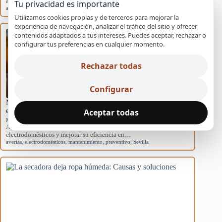
acondicionados domésticos y cómo afectan al sistema.
Tu privacidad es importante
aire acondicionado
,
causas
,
eficiencia
,
mantenimiento
,
rendimiento
Utilizamos cookies propias y de terceros para mejorar la
experiencia de navegación, analizar el tráfico del sitio y ofrecer
contenidos adaptados a tus intereses. Puedes aceptar, rechazar o
configurar tus preferencias en cualquier momento.
Rechazar todas
Configurar
Mantenimiento básico para evitar averías en
electrodomésticos
Aceptar todas
Mantenimiento preventivo
Aprende rutinas de mantenimiento para prevenir averías en tus
electrodomésticos y mejorar su eficiencia en…
averías
,
electrodomésticos
,
mantenimiento
,
preventivo
,
Sevilla