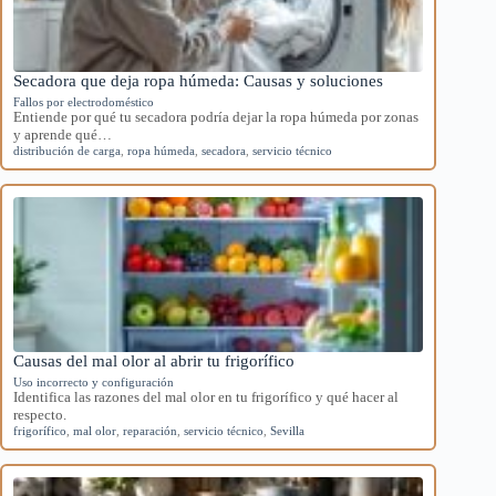
Secadora que deja ropa húmeda: Causas y soluciones
Fallos por electrodoméstico
Entiende por qué tu secadora podría dejar la ropa húmeda por zonas
y aprende qué…
distribución de carga
,
ropa húmeda
,
secadora
,
servicio técnico
Causas del mal olor al abrir tu frigorífico
Uso incorrecto y configuración
Identifica las razones del mal olor en tu frigorífico y qué hacer al
respecto.
frigorífico
,
mal olor
,
reparación
,
servicio técnico
,
Sevilla