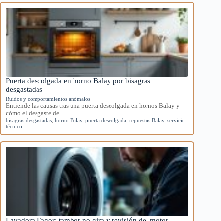
Puerta descolgada en horno Balay por bisagras
desgastadas
Ruidos y comportamientos anómalos
Entiende las causas tras una puerta descolgada en hornos Balay y
cómo el desgaste de…
bisagras desgastadas
,
horno Balay
,
puerta descolgada
,
repuestos Balay
,
servicio
técnico
Lavadora Fagor: tambor no gira y revisión del motor